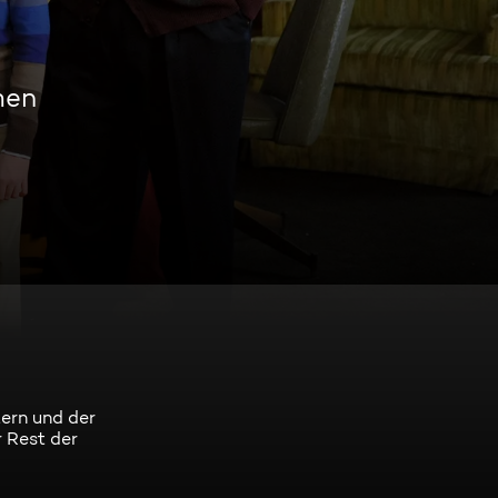
men
tern und der
r Rest der