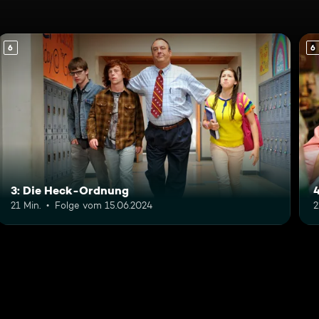
6
6
3: Die Heck-Ordnung
21 Min.
Folge vom 15.06.2024
2