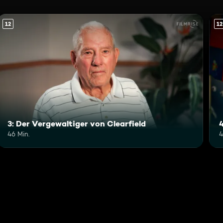
12
12
3: Der Vergewaltiger von Clearfield
46 Min.
4