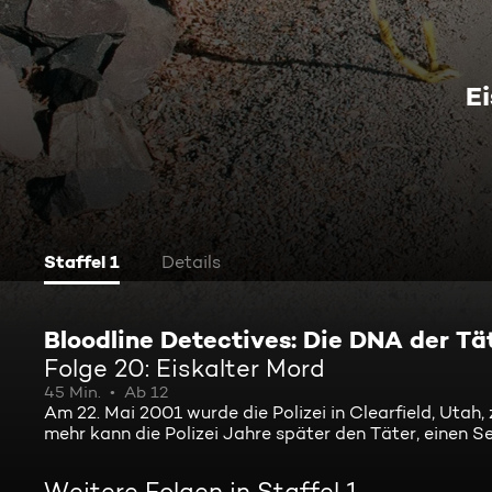
E
Staffel 1
Details
Bloodline Detectives: Die DNA der Tä
Folge 20: Eiskalter Mord
45 Min.
Ab 12
Am 22. Mai 2001 wurde die Polizei in Clearfield, Utah,
mehr kann die Polizei Jahre später den Täter, einen 
Weitere Folgen in Staffel 1