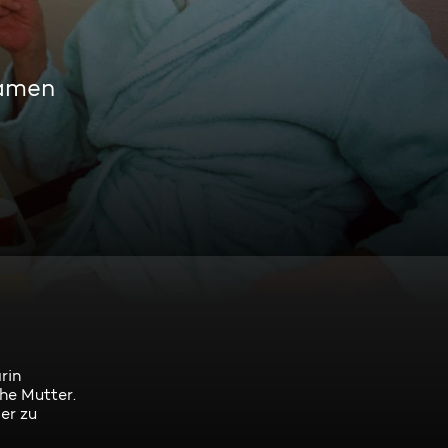
eamen
rin
che Mutter.
er zu