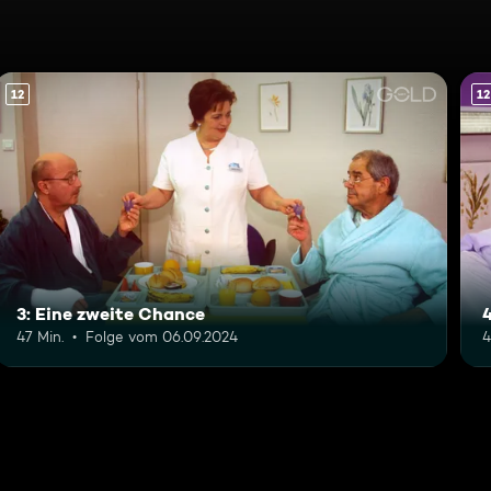
12
12
3: Eine zweite Chance
4
47 Min.
Folge vom 06.09.2024
4