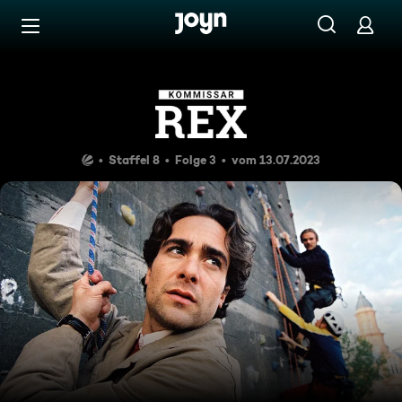
Zum Inhalt springen
Barrierefrei
Senkrecht in den Tod
Staffel 8
Folge 3
vom 13.07.2023