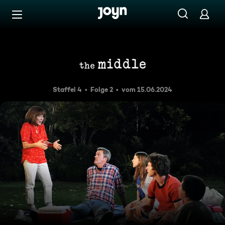
Zum Inhalt springen
Barrierefrei
Der Duft des Sommers (2)
Staffel 4
Folge 2
vom 15.06.2024