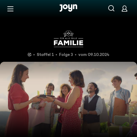
Zum Inhalt springen
Barrierefrei
Familienbande
Staffel 1
Folge 3
vom 09.10.2024