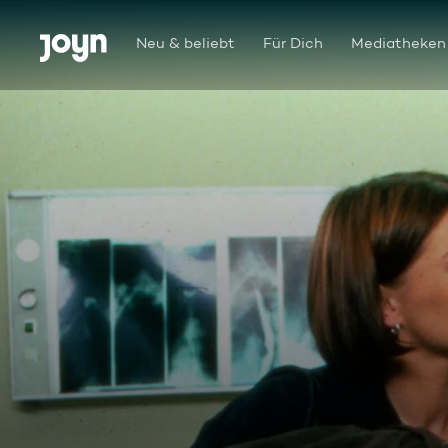
Zum Inhalt springen
Barrierefrei
Neu & beliebt
Für Dich
Mediatheken