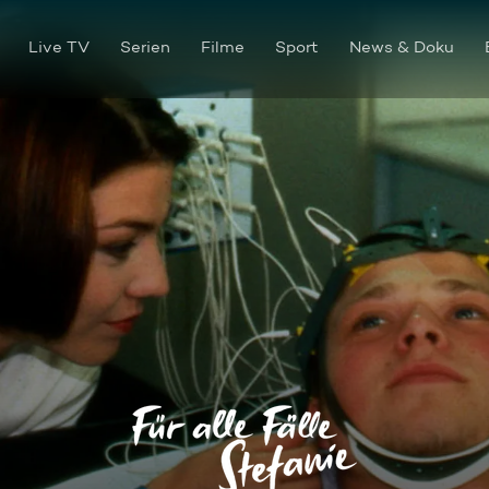
Live TV
Serien
Filme
Sport
News & Doku
Gebrochenes Vertrauen