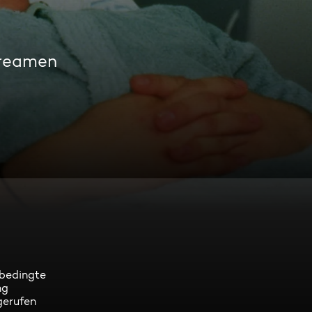
treamen
 bedingte
ng
gerufen