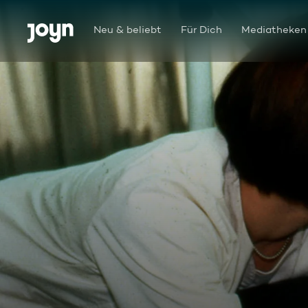
Zum Inhalt springen
Barrierefrei
Neu & beliebt
Für Dich
Mediatheken