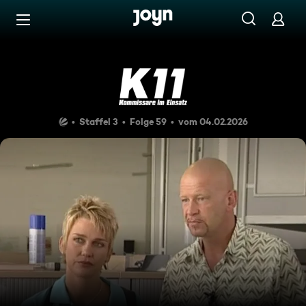
Zum Inhalt springen
Barrierefrei
Der verliebte Kommissar
Staffel 3
Folge 59
vom 04.02.2026