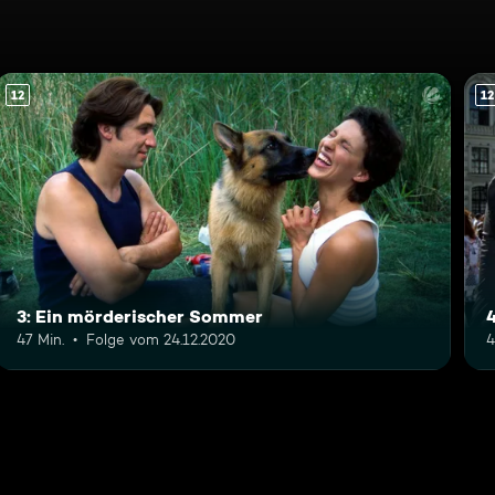
12
12
3: Ein mörderischer Sommer
47 Min.
Folge vom 24.12.2020
4