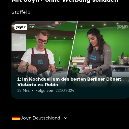
Staffel 1
12
1: Im Kochduell um den besten Berliner Döner:
Victoria vs. Robin
35 Min.
Folge vom 23.10.2024
Joyn Deutschland