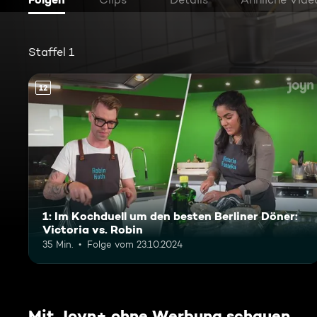
Staffel 1
12
1: Im Kochduell um den besten Berliner Döner:
Victoria vs. Robin
35 Min.
Folge vom 23.10.2024
Mit Joyn+ ohne Werbung schauen