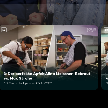
12
12
3: Der perfekte Apfel: Alina Meissner-Bebrout
vs. Max Strohe
40 Min.
Folge vom 09.10.2024
3