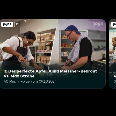
12
3: Der perfekte Apfel: Alina Meissner-Bebrout
vs. Max Strohe
40 Min.
Folge vom 09.10.2024
3