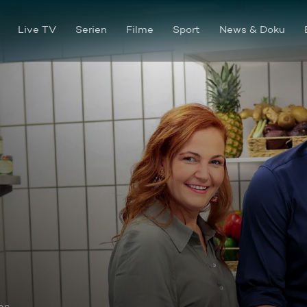
Live TV
Serien
Filme
Sport
News & Doku
os