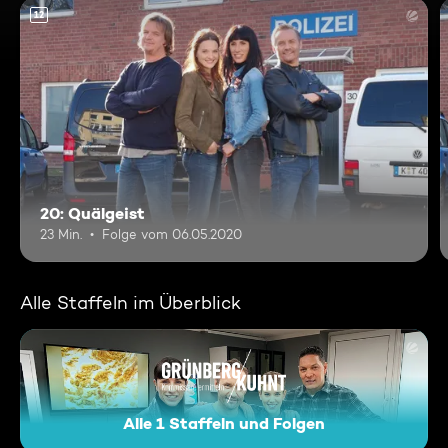
12
20: Quälgeist
23 Min.
Folge vom 06.05.2020
Alle Staffeln im Überblick
Alle 1 Staffeln und Folgen
Grünberg und Kuhnt