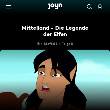
Zum Inhalt springen
Barrierefrei
Mittelland - Die Legende
der Elfen
Staffel 1
Folge 8