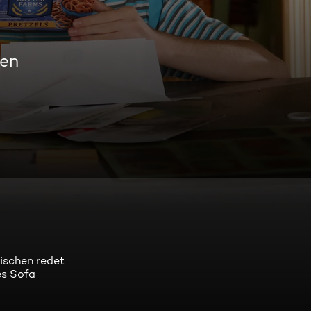
men
wischen redet
es Sofa