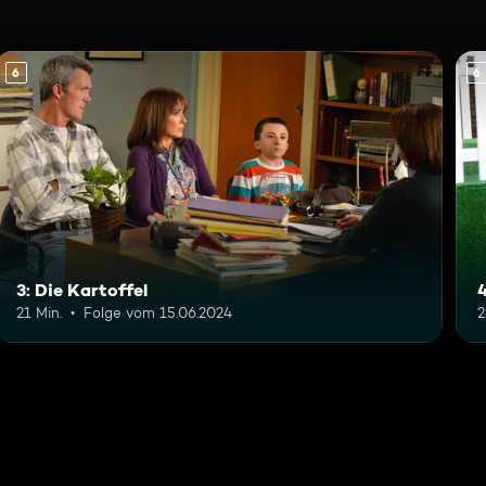
6
6
3: Die Kartoffel
21 Min.
Folge vom 15.06.2024
2