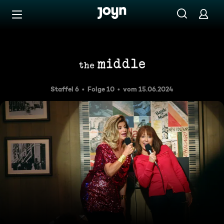
Zum Inhalt springen
Barrierefrei
Der ganz normale Wahnsinn
Staffel 6
Folge 10
vom 15.06.2024