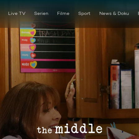
Live TV
Serien
Filme
Sport
News & Doku
Der Flirt