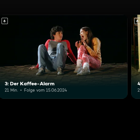
6
6
3: Der Kaffee-Alarm
4
21 Min.
Folge vom 15.06.2024
2