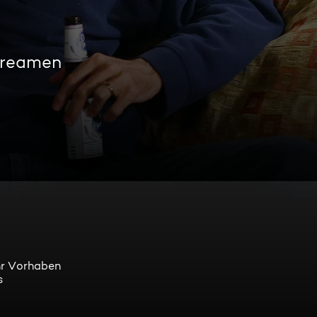
streamen
hr Vorhaben
s