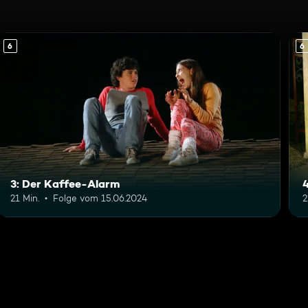
6
6
3: Der Kaffee-Alarm
4
21 Min.
Folge vom 15.06.2024
2