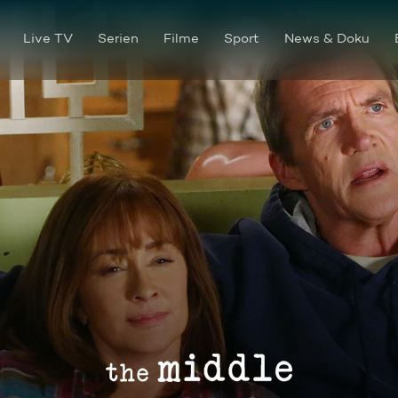
Live TV
Serien
Filme
Sport
News & Doku
Die Weihnachtsblockade