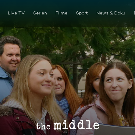
Live TV
Serien
Filme
Sport
News & Doku
Die College-Tour