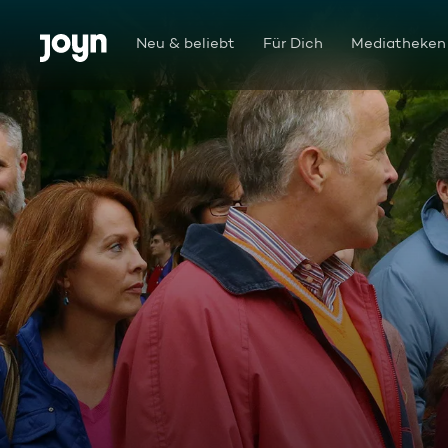
Zum Inhalt springen
Barrierefrei
Neu & beliebt
Für Dich
Mediatheken