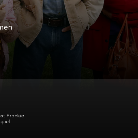
amen
st Frankie
spiel