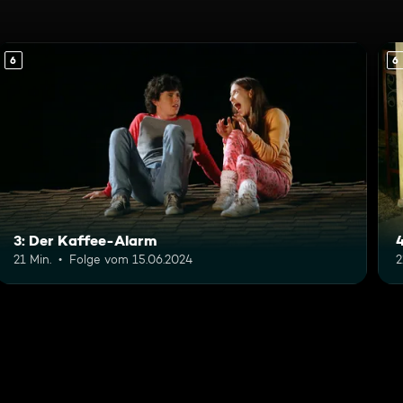
6
6
3: Der Kaffee-Alarm
4
21 Min.
Folge vom 15.06.2024
2