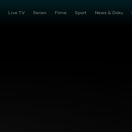
tream
Live TV
Serien
Filme
Sport
News & Doku