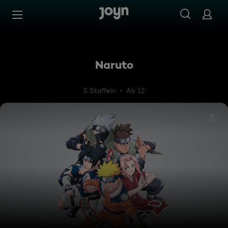
Zum Inhalt springen
Barrierefrei
Naruto
5 Staffeln
Ab 12