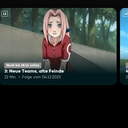
12
12
Noch bis 18:11 online
3: Neue Teams, alte Feinde
22 Min.
Folge vom 04.12.2023
2