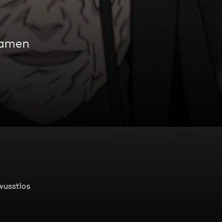
eamen
wusstlos